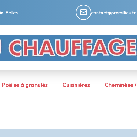
in-Belley
contact@premillieu.fr
Poêles à granulés
Cuisinières
Cheminées / 