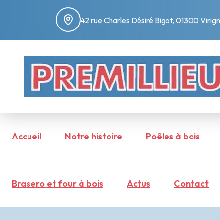
42 rue Charles Désiré Bigot, 01300 Virign
Accueil
Notre histoire
Poêles à bois
Brasero et four à bois
Actus
Contact