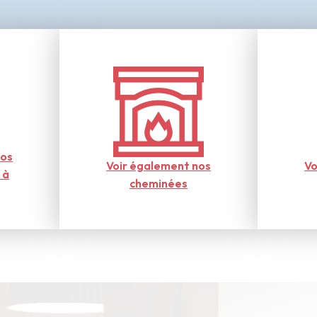
nos
Voir également nos
Vo
 à
cheminées