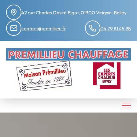
42 rue Charles Désiré Bigot, 01300 Virignin-Belley
contact@premillieu.fr
04 79 81 45 98