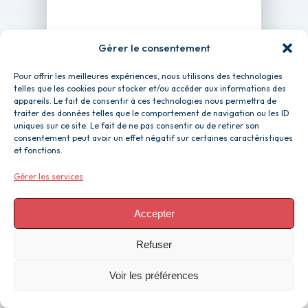
Gérer le consentement
Pour offrir les meilleures expériences, nous utilisons des technologies
telles que les cookies pour stocker et/ou accéder aux informations des
appareils. Le fait de consentir à ces technologies nous permettra de
traiter des données telles que le comportement de navigation ou les ID
uniques sur ce site. Le fait de ne pas consentir ou de retirer son
consentement peut avoir un effet négatif sur certaines caractéristiques
et fonctions.
Tubage & création
Gérer les services
de
conduits de fumée
Accepter
Nous sommes à votre
Refuser
disposition pour tous vos
travaux de tubage et création
Voir les préférences
de conduits de fumée. Et nous